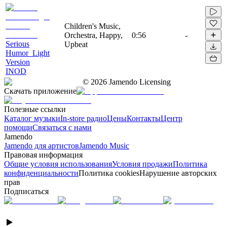
Children's Music,
Orchestra, Happy,
0:56
-
Serious
Upbeat
Humor_Light
Version
INOD
©
2026
Jamendo Licensing
Скачать приложение
Полезные ссылки
Каталог музыки
In-store радио
Цены
Контакты
Центр
помощи
Связаться с нами
Jamendo
Jamendo для артистов
Jamendo Music
Правовая информация
Общие условия использования
Условия продажи
Политика
конфиденциальности
Политика cookies
Нарушение авторских
прав
Подписаться