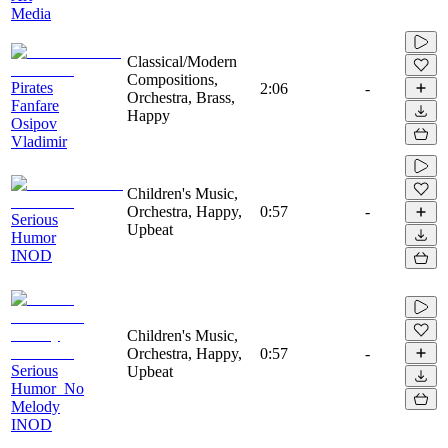
Media
Classical/Modern
Compositions,
Pirates
2:06
-
Orchestra, Brass,
Fanfare
Happy
Osipov
Vladimir
Children's Music,
Orchestra, Happy,
0:57
-
Serious
Upbeat
Humor
INOD
Children's Music,
Orchestra, Happy,
0:57
-
Serious
Upbeat
Humor_No
Melody
INOD