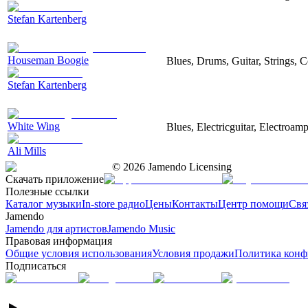
Stefan Kartenberg
Houseman Boogie
Blues, Drums, Guitar, Strings, C
Stefan Kartenberg
White Wing
Blues, Electricguitar, Electroam
Ali Mills
©
2026
Jamendo Licensing
Скачать приложение
Полезные ссылки
Каталог музыки
In-store радио
Цены
Контакты
Центр помощи
Свя
Jamendo
Jamendo для артистов
Jamendo Music
Правовая информация
Общие условия использования
Условия продажи
Политика конф
Подписаться