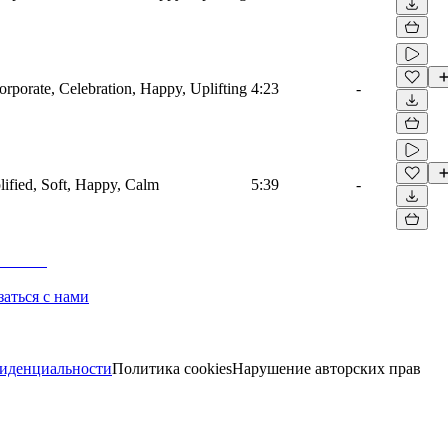
orporate, Celebration, Happy, Uplifting
4:23
-
plified, Soft, Happy, Calm
5:39
-
заться с нами
иденциальности
Политика cookies
Нарушение авторских прав