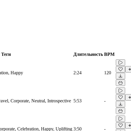
Теги
Длительность
BPM
ation, Happy
2:24
120
avel, Corporate, Neutral, Introspective
5:53
-
orporate, Celebration, Happy, Uplifting
3:50
-