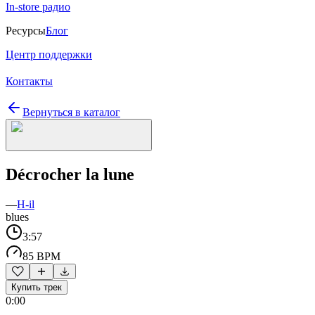
In-store радио
Ресурсы
Блог
Центр поддержки
Контакты
Вернуться в каталог
Décrocher la lune
—
H-il
blues
3:57
85 BPM
Купить трек
0:00