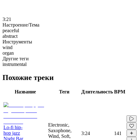
3:21
Настроение/Тема
peaceful
abstract
Инструменты
wind
organ
Другие теги
instrumental
Похожие треки
Название
Теги
Длительность
BPM
Electronic,
Lo-fi hip-
Saxophone,
hop jazz
3:24
141
Wind, Soft,
Night Bar