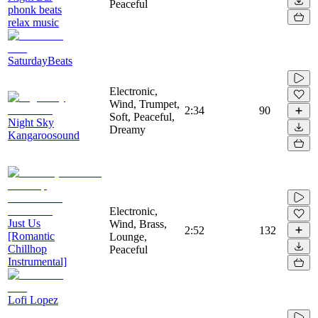
Peaceful
phonk beats
relax music
SaturdayBeats
Electronic,
Wind, Trumpet,
2:34
90
Soft, Peaceful,
Night Sky
Dreamy
Kangaroosound
Electronic,
Just Us
Wind, Brass,
2:52
132
[Romantic
Lounge,
Chillhop
Peaceful
Instrumental]
Lofi Lopez