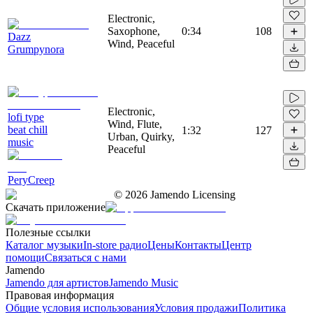
Electronic,
Saxophone,
0:34
108
Dazz
Wind, Peaceful
Grumpynora
Electronic,
lofi type
Wind, Flute,
beat chill
1:32
127
Urban, Quirky,
music
Peaceful
PeryCreep
©
2026
Jamendo Licensing
Скачать приложение
Полезные ссылки
Каталог музыки
In-store радио
Цены
Контакты
Центр
помощи
Связаться с нами
Jamendo
Jamendo для артистов
Jamendo Music
Правовая информация
Общие условия использования
Условия продажи
Политика