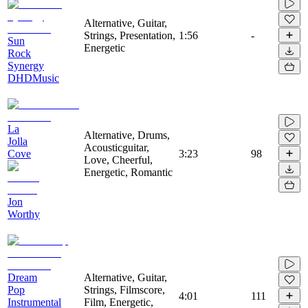
Alternative, Guitar,
Strings, Presentation,
1:56
-
Sun
Energetic
Rock
Synergy
DHDMusic
La
Alternative, Drums,
Jolla
Acousticguitar,
Cove
3:23
98
Love, Cheerful,
Energetic, Romantic
Jon
Worthy
Dream
Alternative, Guitar,
Pop
Strings, Filmscore,
4:01
111
Instrumental
Film, Energetic,