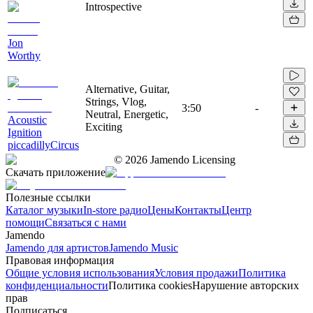
Introspective
Jon
Worthy
Alternative, Guitar,
Strings, Vlog,
3:50
-
Neutral, Energetic,
Acoustic
Exciting
Ignition
piccadillyCircus
©
2026
Jamendo Licensing
Скачать приложение
Полезные ссылки
Каталог музыки
In-store радио
Цены
Контакты
Центр
помощи
Связаться с нами
Jamendo
Jamendo для артистов
Jamendo Music
Правовая информация
Общие условия использования
Условия продажи
Политика
конфиденциальности
Политика cookies
Нарушение авторских
прав
Подписаться