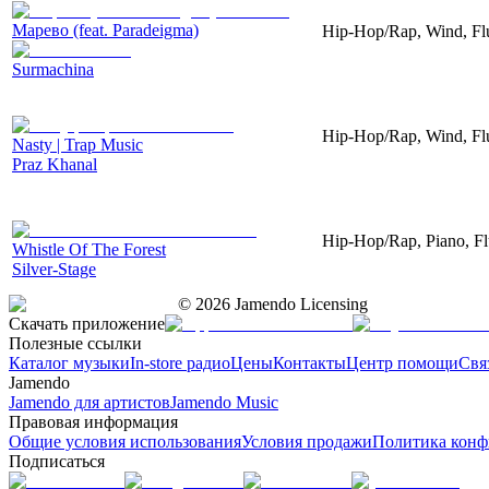
Марево (feat. Paradeigma)
Hip-Hop/Rap, Wind, Flu
Surmachina
Hip-Hop/Rap, Wind, Fl
Nasty | Trap Music
Praz Khanal
Hip-Hop/Rap, Piano, Fl
Whistle Of The Forest
Silver-Stage
©
2026
Jamendo Licensing
Скачать приложение
Полезные ссылки
Каталог музыки
In-store радио
Цены
Контакты
Центр помощи
Свя
Jamendo
Jamendo для артистов
Jamendo Music
Правовая информация
Общие условия использования
Условия продажи
Политика конф
Подписаться