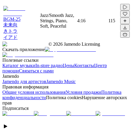
Jazz/Smooth Jazz,
BGM-25
Strings, Piano,
4:16
115
未来向
Soft, Peaceful
きトラ
イアド
©
2026
Jamendo Licensing
Скачать приложение
Полезные ссылки
Каталог музыки
In-store радио
Цены
Контакты
Центр
помощи
Связаться с нами
Jamendo
Jamendo для артистов
Jamendo Music
Правовая информация
Общие условия использования
Условия продажи
Политика
конфиденциальности
Политика cookies
Нарушение авторских
прав
Подписаться