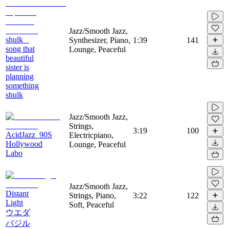
Jazz/Smooth Jazz,
shulk _
Synthesizer, Piano,
1:39
141
song that
Lounge, Peaceful
beautiful
sister is
planning
something
shulk
Jazz/Smooth Jazz,
Strings,
3:19
100
AcidJazz_90S
Electricpiano,
Hollywood
Lounge, Peaceful
Labo
Jazz/Smooth Jazz,
Distant
Strings, Piano,
3:22
122
Light
Soft, Peaceful
ウエダ
バジル