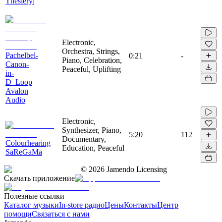
Thesieryj
Electronic,
Orchestra, Strings,
Pachelbel-
0:21
-
Piano, Celebration,
Canon-
Peaceful, Uplifting
in-
D_Loop
Avalon
Audio
Electronic,
Synthesizer, Piano,
5:20
112
Documentary,
Colourhearing
Education, Peaceful
SaReGaMa
©
2026
Jamendo Licensing
Скачать приложение
Полезные ссылки
Каталог музыки
In-store радио
Цены
Контакты
Центр
помощи
Связаться с нами