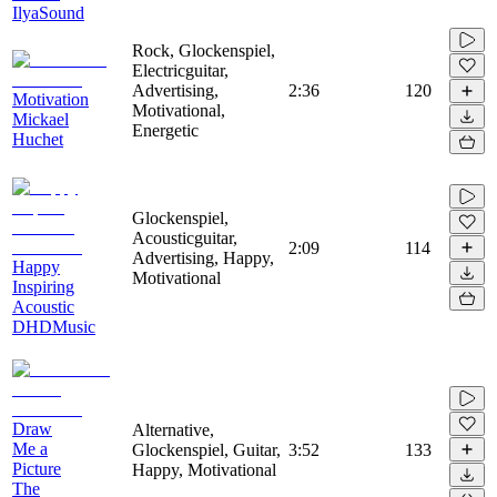
IlyaSound
Rock, Glockenspiel,
Electricguitar,
Advertising,
2:36
120
Motivation
Motivational,
Mickael
Energetic
Huchet
Glockenspiel,
Acousticguitar,
2:09
114
Advertising, Happy,
Happy
Motivational
Inspiring
Acoustic
DHDMusic
Draw
Alternative,
Me a
Glockenspiel, Guitar,
3:52
133
Picture
Happy, Motivational
The