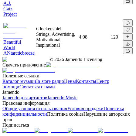
A.J.
Gatz
Project
Glockenspiel,
Strings, Advertising,
4:08
120
Motivational,
Beautiful
Inspirational
World
ANtarcticbreeze
©
2026
Jamendo Licensing
Скачать приложение
Полезные ссылки
Каталог музыки
In-store радио
Цены
Контакты
Центр
помощи
Связаться с нами
Jamendo
Jamendo для артистов
Jamendo Music
Правовая информация
Общие условия использования
Условия продажи
Политика
конфиденциальности
Политика cookies
Нарушение авторских
прав
Подписаться