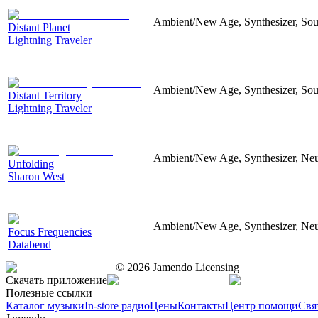
Ambient/New Age, Synthesizer, Sou
Distant Planet
Lightning Traveler
Ambient/New Age, Synthesizer, Soun
Distant Territory
Lightning Traveler
Ambient/New Age, Synthesizer, Neu
Unfolding
Sharon West
Ambient/New Age, Synthesizer, Neu
Focus Frequencies
Databend
©
2026
Jamendo Licensing
Скачать приложение
Полезные ссылки
Каталог музыки
In-store радио
Цены
Контакты
Центр помощи
Свя