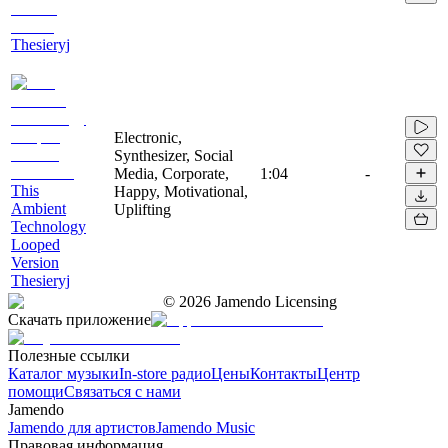
Thesieryj
Electronic,
Synthesizer, Social
Media, Corporate,
1:04
-
This
Happy, Motivational,
Ambient
Uplifting
Technology
Looped
Version
Thesieryj
©
2026
Jamendo Licensing
Скачать приложение
Полезные ссылки
Каталог музыки
In-store радио
Цены
Контакты
Центр
помощи
Связаться с нами
Jamendo
Jamendo для артистов
Jamendo Music
Правовая информация