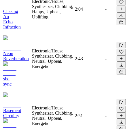
Electronic/House,
Synthesizer, Clubbing,
2:04
-
Chasing
Happy, Upbeat,
An
Uplifting
Echo
Infraction
Electronic/House,
Neon
Synthesizer, Clubbing,
Reverberation
2:43
-
Neutral, Upbeat,
Energetic
slxt
sync
Electronic/House,
Basement
Synthesizer, Clubbing,
Circuitry
2:51
-
Neutral, Upbeat,
Energetic