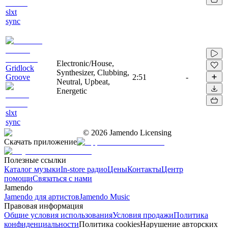
slxt
sync
Electronic/House,
Gridlock
Synthesizer, Clubbing,
Groove
2:51
-
Neutral, Upbeat,
Energetic
slxt
sync
©
2026
Jamendo Licensing
Скачать приложение
Полезные ссылки
Каталог музыки
In-store радио
Цены
Контакты
Центр
помощи
Связаться с нами
Jamendo
Jamendo для артистов
Jamendo Music
Правовая информация
Общие условия использования
Условия продажи
Политика
конфиденциальности
Политика cookies
Нарушение авторских