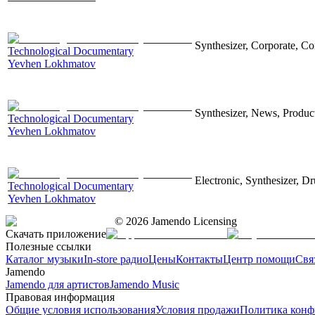
Synthesizer, Corporate, Co
Technological Documentary
Yevhen Lokhmatov
Synthesizer, News, Producti
Technological Documentary
Yevhen Lokhmatov
Electronic, Synthesizer, D
Technological Documentary
Yevhen Lokhmatov
©
2026
Jamendo Licensing
Скачать приложение
Полезные ссылки
Каталог музыки
In-store радио
Цены
Контакты
Центр помощи
Свя
Jamendo
Jamendo для артистов
Jamendo Music
Правовая информация
Общие условия использования
Условия продажи
Политика конф