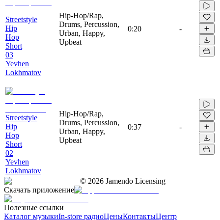
Hip-Hop/Rap,
Streetstyle
Drums, Percussion,
Hip
0:20
-
Urban, Happy,
Hop
Upbeat
Short
03
Yevhen
Lokhmatov
Hip-Hop/Rap,
Streetstyle
Drums, Percussion,
Hip
0:37
-
Urban, Happy,
Hop
Upbeat
Short
02
Yevhen
Lokhmatov
©
2026
Jamendo Licensing
Скачать приложение
Полезные ссылки
Каталог музыки
In-store радио
Цены
Контакты
Центр