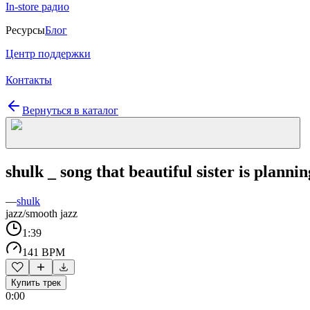
In-store радио
Ресурсы
Блог
Центр поддержки
Контакты
Вернуться в каталог
shulk _ song that beautiful sister is planni
—
shulk
jazz/smooth jazz
1:39
141 BPM
Купить трек
0:00