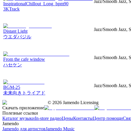
Jazz/Smooth Jazz, S
InspirationalChillout_Long_bpm90
3KTrack
Jazz/Smooth Jazz, St
Distant Light
ウエダバジル
Jazz/Smooth Jazz, S
From the cafe window
ハセケン
Jazz/Smooth Jazz, St
BGM-25
未来向きトライアド
©
2026
Jamendo Licensing
Скачать приложение
Полезные ссылки
Каталог музыки
In-store радио
Цены
Контакты
Центр помощи
Свя
Jamendo
Jamendo для артистов
Jamendo Music