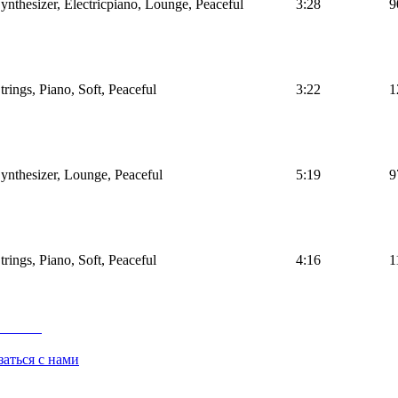
ynthesizer, Electricpiano, Lounge, Peaceful
3:28
9
rings, Piano, Soft, Peaceful
3:22
1
ynthesizer, Lounge, Peaceful
5:19
9
rings, Piano, Soft, Peaceful
4:16
1
заться с нами