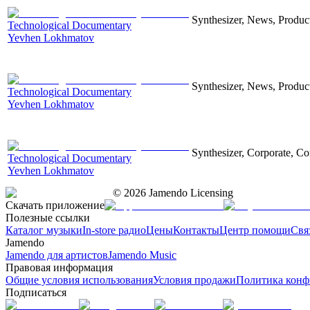
Synthesizer, News, Producti
Technological Documentary
Yevhen Lokhmatov
Synthesizer, News, Producti
Technological Documentary
Yevhen Lokhmatov
Synthesizer, Corporate, Co
Technological Documentary
Yevhen Lokhmatov
©
2026
Jamendo Licensing
Скачать приложение
Полезные ссылки
Каталог музыки
In-store радио
Цены
Контакты
Центр помощи
Свя
Jamendo
Jamendo для артистов
Jamendo Music
Правовая информация
Общие условия использования
Условия продажи
Политика конф
Подписаться