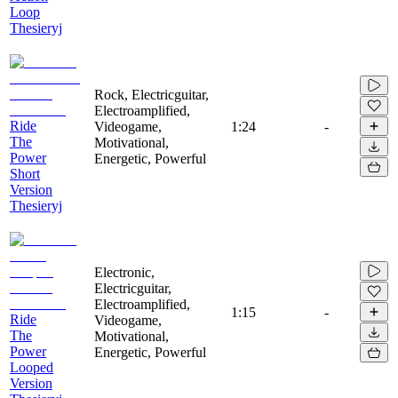
Loop
Thesieryj
Rock, Electricguitar,
Electroamplified,
Ride
Videogame,
1:24
-
The
Motivational,
Power
Energetic, Powerful
Short
Version
Thesieryj
Electronic,
Electricguitar,
Electroamplified,
1:15
-
Ride
Videogame,
The
Motivational,
Power
Energetic, Powerful
Looped
Version