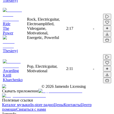
Thesieryj
Rock, Electricguitar,
Ride
Electroamplified,
The
Videogame,
2:17
-
Power
Motivational,
Energetic, Powerful
Thesieryj
Pop, Electricguitar,
2:11
-
Awarding
Motivational
Kirill
Kharchenko
©
2026
Jamendo Licensing
Скачать приложение
Полезные ссылки
Каталог музыки
In-store радио
Цены
Контакты
Центр
помощи
Связаться с нами
Jamendo