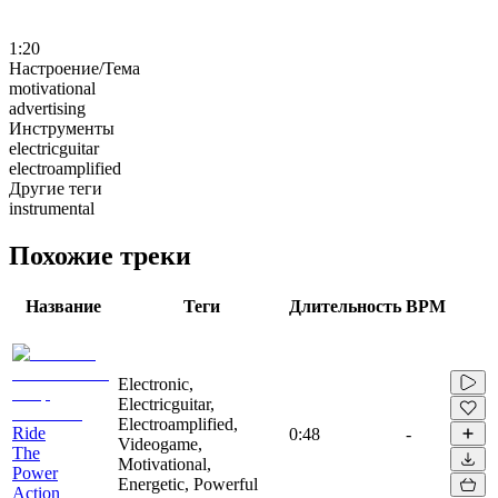
1:20
Настроение/Тема
motivational
advertising
Инструменты
electricguitar
electroamplified
Другие теги
instrumental
Похожие треки
Название
Теги
Длительность
BPM
Electronic,
Electricguitar,
Electroamplified,
Ride
0:48
-
Videogame,
The
Motivational,
Power
Energetic, Powerful
Action