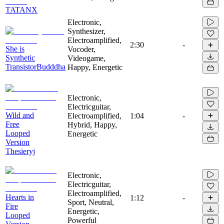
TATANX
Electronic,
Synthesizer,
Electroamplified,
2:30
-
She is
Vocoder,
Synthetic
Videogame,
TransistorBudddha
Happy, Energetic
Electronic,
Electricguitar,
Wild and
Electroamplified,
1:04
-
Free
Hybrid, Happy,
Looped
Energetic
Version
Thesieryj
Electronic,
Electricguitar,
Electroamplified,
Hearts in
1:12
-
Sport, Neutral,
Fire
Energetic,
Looped
Powerful