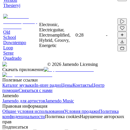
Version
Thesieryj
Electronic,
Electricguitar,
Old
Electroamplified,
0:28
-
School
Hybrid, Groovy,
Downtempo
Energetic
Loop
Serge
Quadrado
©
2026
Jamendo Licensing
Скачать приложение
Полезные ссылки
Каталог музыки
In-store радио
Цены
Контакты
Центр
помощи
Связаться с нами
Jamendo
Jamendo для артистов
Jamendo Music
Правовая информация
Общие условия использования
Условия продажи
Политика
конфиденциальности
Политика cookies
Нарушение авторских
прав
Подписаться