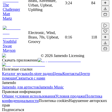
Brass, Adventure,
3:24
84
The
Urban, Upbeat,
Challenger
Uplifting
Matt
Martz
Electronic, Wind,
Brass, 70s, Upbeat,
0:16
118
Youthful
Groovy
Swag
Mayson
©
2026
Jamendo Licensing
Скачать приложение
Полезные ссылки
Каталог музыки
In-store радио
Цены
Контакты
Центр
помощи
Связаться с нами
Jamendo
Jamendo для артистов
Jamendo Music
Правовая информация
Общие условия использования
Условия продажи
Политика
конфиденциальности
Политика cookies
Нарушение авторских
прав
Подписаться