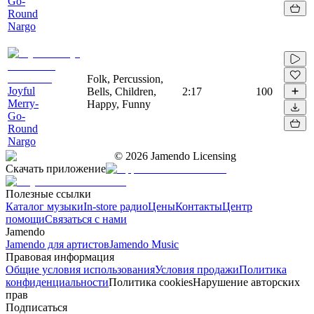
Go-
Round
Nargo
Folk, Percussion,
Joyful
Bells, Children,
2:17
100
Merry-
Happy, Funny
Go-
Round
Nargo
©
2026
Jamendo Licensing
Скачать приложение
Полезные ссылки
Каталог музыки
In-store радио
Цены
Контакты
Центр
помощи
Связаться с нами
Jamendo
Jamendo для артистов
Jamendo Music
Правовая информация
Общие условия использования
Условия продажи
Политика
конфиденциальности
Политика cookies
Нарушение авторских
прав
Подписаться