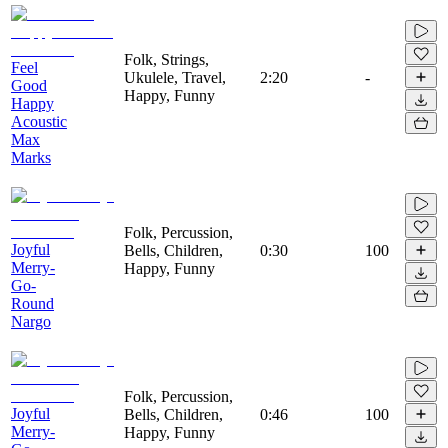
Folk, Strings,
Feel
Ukulele, Travel,
2:20
-
Good
Happy, Funny
Happy
Acoustic
Max
Marks
Folk, Percussion,
Joyful
Bells, Children,
0:30
100
Merry-
Happy, Funny
Go-
Round
Nargo
Folk, Percussion,
Joyful
Bells, Children,
0:46
100
Merry-
Happy, Funny