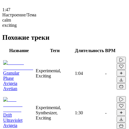
1:47
Настроение/Тема
calm
exciting
Похожие треки
Название
Теги
Длительность
BPM
Experimental,
Granular
1:04
-
Exciting
Phase
Avigeia
Avetian
Experimental,
Synthesizer,
1:30
-
Drift
Exciting
Ultraviolet
Avigeia