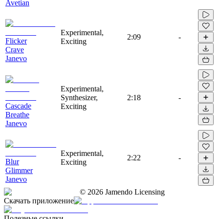
Avetian
Experimental,
2:09
-
Flicker
Exciting
Crave
Janevo
Experimental,
Synthesizer,
2:18
-
Cascade
Exciting
Breathe
Janevo
Experimental,
2:22
-
Blur
Exciting
Glimmer
Janevo
©
2026
Jamendo Licensing
Скачать приложение
Полезные ссылки