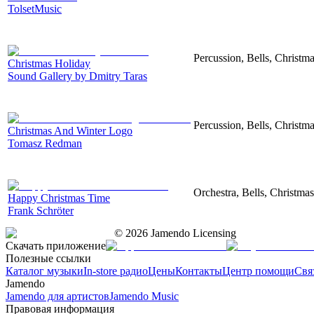
TolsetMusic
Percussion, Bells, Christm
Christmas Holiday
Sound Gallery by Dmitry Taras
Percussion, Bells, Christm
Christmas And Winter Logo
Tomasz Redman
Orchestra, Bells, Christma
Happy Christmas Time
Frank Schröter
©
2026
Jamendo Licensing
Скачать приложение
Полезные ссылки
Каталог музыки
In-store радио
Цены
Контакты
Центр помощи
Свя
Jamendo
Jamendo для артистов
Jamendo Music
Правовая информация