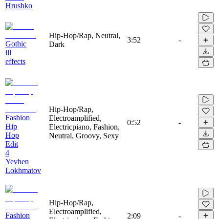
Hrushko
Hip-Hop/Rap, Neutral,
3:52
-
Gothic
Dark
ill
effects
Hip-Hop/Rap,
Fashion
Electroamplified,
0:52
-
Hip
Electricpiano, Fashion,
Hop
Neutral, Groovy, Sexy
Edit
4
Yevhen
Lokhmatov
Hip-Hop/Rap,
Electroamplified,
Fashion
2:09
-