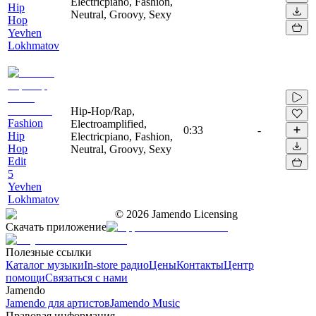
Electricpiano, Fashion,
Hip
Neutral, Groovy, Sexy
Hop
Yevhen
Lokhmatov
Hip-Hop/Rap,
Fashion
Electroamplified,
0:33
-
Hip
Electricpiano, Fashion,
Hop
Neutral, Groovy, Sexy
Edit
5
Yevhen
Lokhmatov
©
2026
Jamendo Licensing
Скачать приложение
Полезные ссылки
Каталог музыки
In-store радио
Цены
Контакты
Центр
помощи
Связаться с нами
Jamendo
Jamendo для артистов
Jamendo Music
Правовая информация