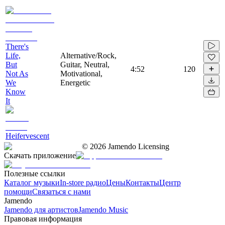
There's
Life,
Alternative/Rock,
But
Guitar, Neutral,
4:52
120
Not As
Motivational,
We
Energetic
Know
It
Heifervescent
©
2026
Jamendo Licensing
Скачать приложение
Полезные ссылки
Каталог музыки
In-store радио
Цены
Контакты
Центр
помощи
Связаться с нами
Jamendo
Jamendo для артистов
Jamendo Music
Правовая информация