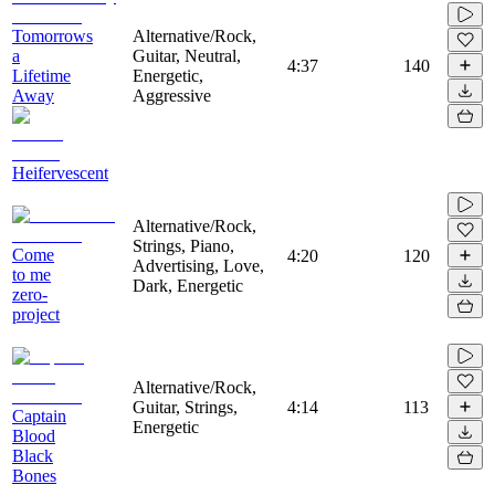
Tomorrows
Alternative/Rock,
a
Guitar, Neutral,
4:37
140
Lifetime
Energetic,
Away
Aggressive
Heifervescent
Alternative/Rock,
Strings, Piano,
Come
4:20
120
Advertising, Love,
to me
Dark, Energetic
zero-
project
Alternative/Rock,
Guitar, Strings,
4:14
113
Captain
Energetic
Blood
Black
Bones