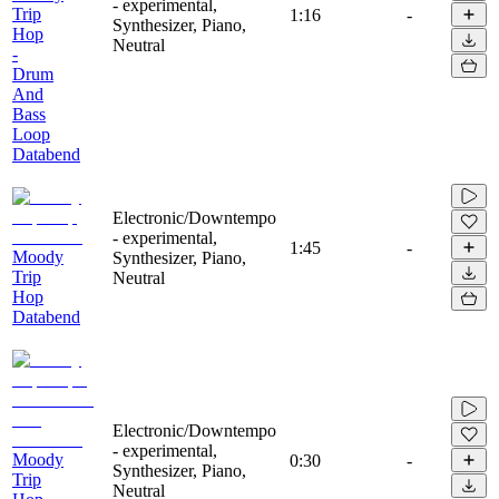
- experimental,
Trip
1:16
-
Synthesizer, Piano,
Hop
Neutral
-
Drum
And
Bass
Loop
Databend
Electronic/Downtempo
- experimental,
1:45
-
Moody
Synthesizer, Piano,
Trip
Neutral
Hop
Databend
Electronic/Downtempo
- experimental,
Moody
0:30
-
Synthesizer, Piano,
Trip
Neutral