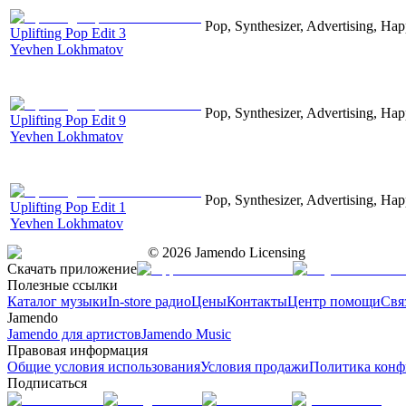
Pop, Synthesizer, Advertising, Hap
Uplifting Pop Edit 3
Yevhen Lokhmatov
Pop, Synthesizer, Advertising, Hap
Uplifting Pop Edit 9
Yevhen Lokhmatov
Pop, Synthesizer, Advertising, Hap
Uplifting Pop Edit 1
Yevhen Lokhmatov
©
2026
Jamendo Licensing
Скачать приложение
Полезные ссылки
Каталог музыки
In-store радио
Цены
Контакты
Центр помощи
Свя
Jamendo
Jamendo для артистов
Jamendo Music
Правовая информация
Общие условия использования
Условия продажи
Политика конф
Подписаться