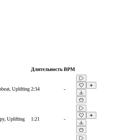
Длительность
BPM
beat, Uplifting
2:34
-
py, Uplifting
1:21
-