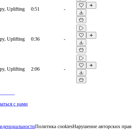
py, Uplifting
0:51
-
py, Uplifting
0:36
-
py, Uplifting
2:06
-
заться с нами
иденциальности
Политика cookies
Нарушение авторских прав