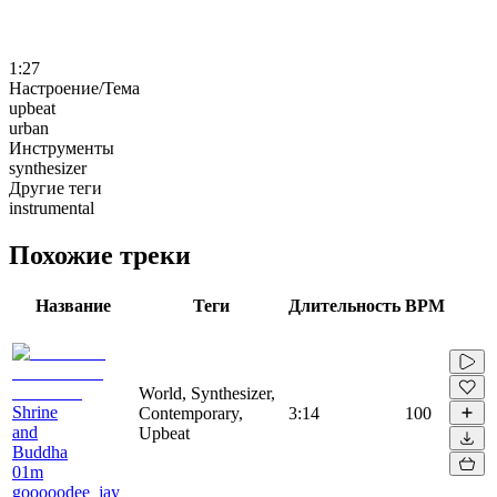
1:27
Настроение/Тема
upbeat
urban
Инструменты
synthesizer
Другие теги
instrumental
Похожие треки
Название
Теги
Длительность
BPM
World, Synthesizer,
Shrine
Contemporary,
3:14
100
and
Upbeat
Buddha
01m
gooooodee_jay