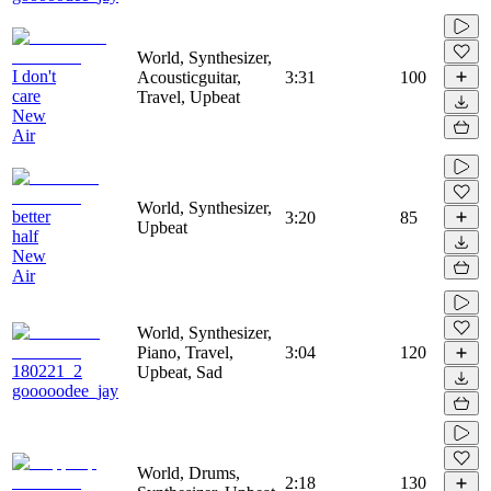
World, Synthesizer,
I don't
Acousticguitar,
3:31
100
care
Travel, Upbeat
New
Air
World, Synthesizer,
better
3:20
85
Upbeat
half
New
Air
World, Synthesizer,
Piano, Travel,
3:04
120
180221_2
Upbeat, Sad
gooooodee_jay
World, Drums,
2:18
130