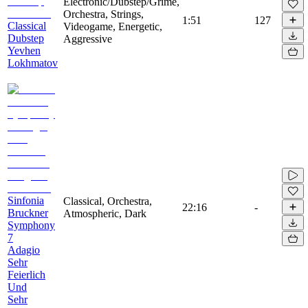
Electronic/Dubstep/Grime,
Orchestra, Strings,
1:51
127
Classical
Videogame, Energetic,
Dubstep
Aggressive
Yevhen
Lokhmatov
Sinfonia
Classical, Orchestra,
22:16
-
Bruckner
Atmospheric, Dark
Symphony
7
Adagio
Sehr
Feierlich
Und
Sehr