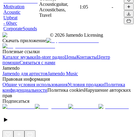
Acousticguitar,
Motivation
1:05
-
Acousticbass,
Acoustic
Travel
Upbeat
- 60sec
CorporateSounds
©
2026
Jamendo Licensing
Скачать приложение
Полезные ссылки
Каталог музыки
In-store радио
Цены
Контакты
Центр
помощи
Связаться с нами
Jamendo
Jamendo для артистов
Jamendo Music
Правовая информация
Общие условия использования
Условия продажи
Политика
конфиденциальности
Политика cookies
Нарушение авторских
прав
Подписаться