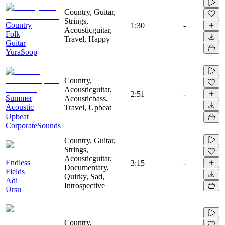
Country, Guitar,
Strings,
Country
1:30
-
Acousticguitar,
Folk
Travel, Happy
Guitar
YuraSoop
Country,
Acousticguitar,
2:51
-
Summer
Acousticbass,
Acoustic
Travel, Upbeat
Upbeat
CorporateSounds
Country, Guitar,
Strings,
Acousticguitar,
Endless
3:15
-
Documentary,
Fields
Quirky, Sad,
Adi
Introspective
Ursu
Country,