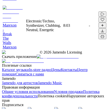
Electronic/Techno,
Marexon
Synthesizer, Clubbing,
8:03
-
-
Neutral, Energetic
Break
The
Walls
Marexon
©
2026
Jamendo Licensing
Скачать приложение
Полезные ссылки
Каталог музыки
In-store радио
Цены
Контакты
Центр
помощи
Связаться с нами
Jamendo
Jamendo для артистов
Jamendo Music
Правовая информация
Общие условия использования
Условия продажи
Политика
конфиденциальности
Политика cookies
Нарушение авторских
прав
Подписаться