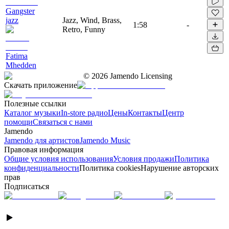
Gangster
jazz
Jazz, Wind, Brass,
1:58
-
Retro, Funny
Fatima
Mhedden
©
2026
Jamendo Licensing
Скачать приложение
Полезные ссылки
Каталог музыки
In-store радио
Цены
Контакты
Центр
помощи
Связаться с нами
Jamendo
Jamendo для артистов
Jamendo Music
Правовая информация
Общие условия использования
Условия продажи
Политика
конфиденциальности
Политика cookies
Нарушение авторских
прав
Подписаться