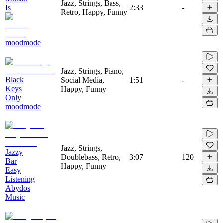
Jazz, Strings, Bass,
Is
2:33
-
Retro, Happy, Funny
moodmode
Jazz, Strings, Piano,
Black
Social Media,
1:51
-
Keys
Happy, Funny
Only
moodmode
Jazz, Strings,
Jazzy
Doublebass, Retro,
3:07
120
Bar
Happy, Funny
Easy
Listening
Abydos
Music