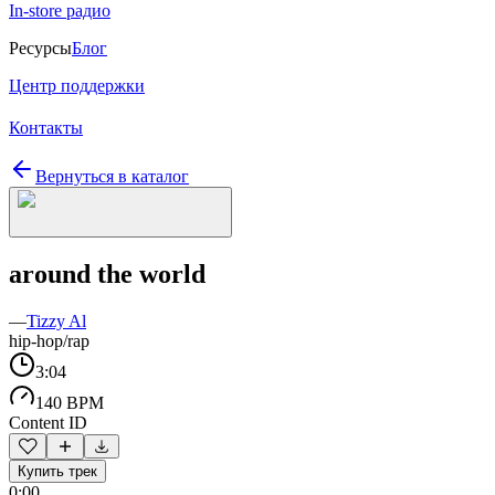
In-store радио
Ресурсы
Блог
Центр поддержки
Контакты
Вернуться в каталог
around the world
—
Tizzy Al
hip-hop/rap
3:04
140 BPM
Content ID
Купить трек
0:00