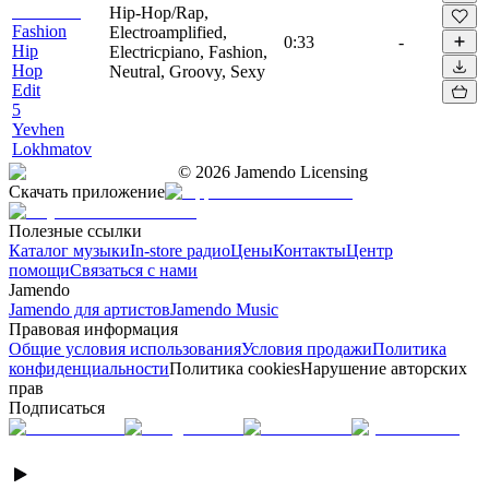
Hip-Hop/Rap,
Fashion
Electroamplified,
0:33
-
Hip
Electricpiano, Fashion,
Hop
Neutral, Groovy, Sexy
Edit
5
Yevhen
Lokhmatov
©
2026
Jamendo Licensing
Скачать приложение
Полезные ссылки
Каталог музыки
In-store радио
Цены
Контакты
Центр
помощи
Связаться с нами
Jamendo
Jamendo для артистов
Jamendo Music
Правовая информация
Общие условия использования
Условия продажи
Политика
конфиденциальности
Политика cookies
Нарушение авторских
прав
Подписаться