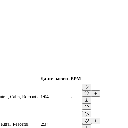
Длительность
BPM
eutral, Calm, Romantic
1:04
-
Neutral, Peaceful
2:34
-