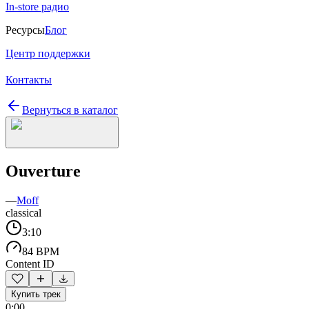
In-store радио
Ресурсы
Блог
Центр поддержки
Контакты
Вернуться в каталог
Ouverture
—
Moff
classical
3:10
84 BPM
Content ID
Купить трек
0:00