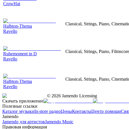
CrowHat
Classical, Strings, Piano, Cinemati
Halbton-Thema
Ravello
Classical, Strings, Piano, Filmscor
Ruhemoment in D
Ravello
Classical, Strings, Piano, Cinemati
Halbton-Thema
Ravello
©
2026
Jamendo Licensing
Скачать приложение
Полезные ссылки
Каталог музыки
In-store радио
Цены
Контакты
Центр помощи
Свя
Jamendo
Jamendo для артистов
Jamendo Music
Правовая информация