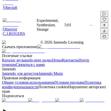
Vibecraft
Experimental,
Synthesizer,
5:01
-
Observer
Strange
C.J.ROGERS
©
2026
Jamendo Licensing
Скачать приложение
Полезные ссылки
Каталог музыки
In-store радио
Цены
Контакты
Центр
помощи
Связаться с нами
Jamendo
Jamendo для артистов
Jamendo Music
Правовая информация
Общие условия использования
Условия продажи
Политика
конфиденциальности
Политика cookies
Нарушение авторских
прав
Подписаться