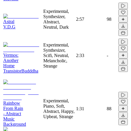
Experimental,
Synthesizer,
2:57
98
Astral
Abstract,
V.D.G
Neutral, Dark
Experimental,
Synthesizer,
Vermos:
Scifi, Neutral,
2:33
-
Another
Melancholic,
Home
Strange
TransistorBudddha
Experimental,
Rainbow
Piano, Soft,
From Rain
1:31
88
Abstract, Happy,
- Abstract
Upbeat, Strange
Music
Background