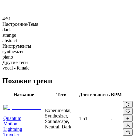
4:51
Настроение/Тема
dark
strange
abstract
Инструменты
synthesizer
piano
Другие теги
vocal - female
Похожие треки
Название
Теги
Длительность
BPM
Experimental,
Synthesizer,
Quantum
1:51
-
Soundscape,
Motion
Neutral, Dark
Lightning
Traveler