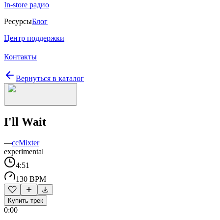
In-store радио
Ресурсы
Блог
Центр поддержки
Контакты
Вернуться в каталог
I'll Wait
—
ccMixter
experimental
4:51
130 BPM
Купить трек
0:00