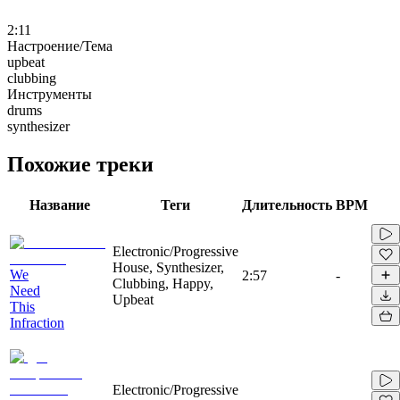
2:11
Настроение/Тема
upbeat
clubbing
Инструменты
drums
synthesizer
Похожие треки
Название
Теги
Длительность
BPM
Electronic/Progressive
House, Synthesizer,
We
2:57
-
Clubbing, Happy,
Need
Upbeat
This
Infraction
Electronic/Progressive