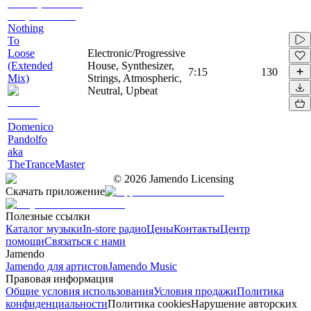
Nothing
To
Loose
Electronic/Progressive
(Extended
House, Synthesizer,
7:15
130
Mix)
Strings, Atmospheric,
Neutral, Upbeat
Domenico
Pandolfo
aka
TheTranceMaster
©
2026
Jamendo Licensing
Скачать приложение
Полезные ссылки
Каталог музыки
In-store радио
Цены
Контакты
Центр
помощи
Связаться с нами
Jamendo
Jamendo для артистов
Jamendo Music
Правовая информация
Общие условия использования
Условия продажи
Политика
конфиденциальности
Политика cookies
Нарушение авторских