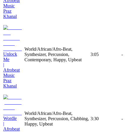
Afrobeat
Music
Praz
Khanal
World/African/Afro-Beat,
Unlock
Synthesizer, Percussion,
3:05
-
Me
Contemporary, Happy, Upbeat
|
Afrobeat
Music
Praz
Khanal
World/African/Afro-Beat,
Wordle
Synthesizer, Percussion, Clubbing,
3:30
-
|
Happy, Upbeat
Afrobeat