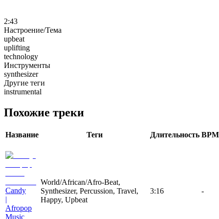
2:43
Настроение/Тема
upbeat
uplifting
technology
Инструменты
synthesizer
Другие теги
instrumental
Похожие треки
Название
Теги
Длительность
BPM
World/African/Afro-Beat,
Candy
Synthesizer, Percussion, Travel,
3:16
-
|
Happy, Upbeat
Afropop
Music