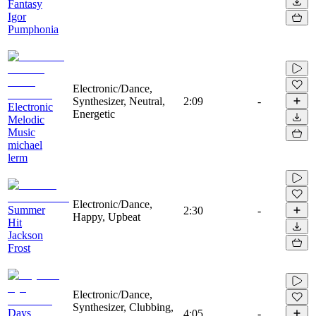
Fantasy
Igor
Pumphonia
Electronic/Dance,
Synthesizer, Neutral,
2:09
-
Electronic
Energetic
Melodic
Music
michael
lerm
Electronic/Dance,
Summer
2:30
-
Happy, Upbeat
Hit
Jackson
Frost
Electronic/Dance,
Synthesizer, Clubbing,
Days
4:05
-