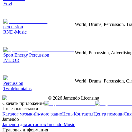
Yovi
World, Drums, Percussion, Tra
percussion
RND-Music
World, Percussion, Advertising
Sport Energy Percussion
IVLIOR
World, Drums, Percussion, Cin
Percussion
TwoMountains
©
2026
Jamendo Licensing
Скачать приложение
Полезные ссылки
Каталог музыки
In-store радио
Цены
Контакты
Центр помощи
Свя
Jamendo
Jamendo для артистов
Jamendo Music
Правовая информация