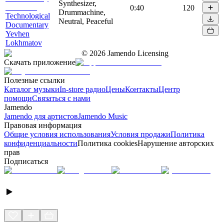
Synthesizer,
0:40
120
Drummachine,
Technological
Neutral, Peaceful
Documentary
Yevhen
Lokhmatov
©
2026
Jamendo Licensing
Скачать приложение
Полезные ссылки
Каталог музыки
In-store радио
Цены
Контакты
Центр
помощи
Связаться с нами
Jamendo
Jamendo для артистов
Jamendo Music
Правовая информация
Общие условия использования
Условия продажи
Политика
конфиденциальности
Политика cookies
Нарушение авторских
прав
Подписаться