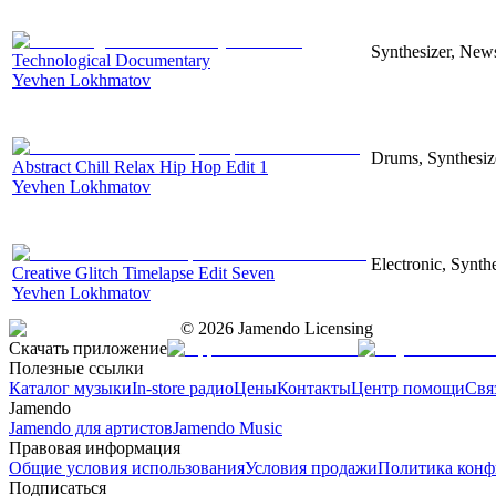
Synthesizer, News
Technological Documentary
Yevhen Lokhmatov
Drums, Synthesize
Abstract Chill Relax Hip Hop Edit 1
Yevhen Lokhmatov
Electronic, Synthe
Creative Glitch Timelapse Edit Seven
Yevhen Lokhmatov
©
2026
Jamendo Licensing
Скачать приложение
Полезные ссылки
Каталог музыки
In-store радио
Цены
Контакты
Центр помощи
Свя
Jamendo
Jamendo для артистов
Jamendo Music
Правовая информация
Общие условия использования
Условия продажи
Политика конф
Подписаться