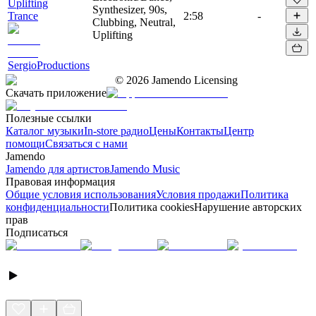
Uplifting
Synthesizer, 90s,
Trance
2:58
-
Clubbing, Neutral,
Uplifting
SergioProductions
©
2026
Jamendo Licensing
Скачать приложение
Полезные ссылки
Каталог музыки
In-store радио
Цены
Контакты
Центр
помощи
Связаться с нами
Jamendo
Jamendo для артистов
Jamendo Music
Правовая информация
Общие условия использования
Условия продажи
Политика
конфиденциальности
Политика cookies
Нарушение авторских
прав
Подписаться