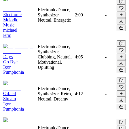
Electronic/Dance,
Electronic
Synthesizer,
2:09
-
Melodic
Neutral, Energetic
Music
michael
lerm
Electronic/Dance,
Synthesizer,
Days
Clubbing, Neutral,
4:05
-
Go Bye
Motivational,
Igor
Uplifting
Pumphonia
Electronic/Dance,
Orbital
Synthesizer, Retro,
4:12
-
Stream
Neutral, Dreamy
Igor
Pumphonia
Electronic/Dance,