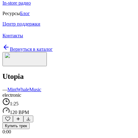
In-store радио
Ресурсы
Блог
Центр поддержки
Контакты
Вернуться в каталог
Utopia
—
MintWhaleMusic
electronic
1:25
120 BPM
Купить трек
0:00