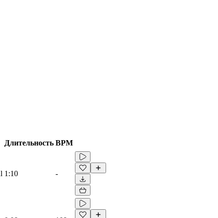
Длительность
BPM
l
1:10
-