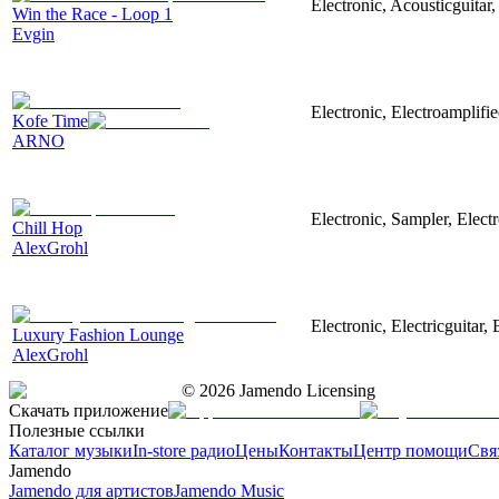
Electronic, Acousticguitar,
Win the Race - Loop 1
Evgin
Electronic, Electroamplifie
Kofe Time
ARNO
Electronic, Sampler, Elect
Chill Hop
AlexGrohl
Electronic, Electricguitar,
Luxury Fashion Lounge
AlexGrohl
©
2026
Jamendo Licensing
Скачать приложение
Полезные ссылки
Каталог музыки
In-store радио
Цены
Контакты
Центр помощи
Свя
Jamendo
Jamendo для артистов
Jamendo Music