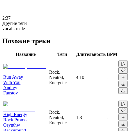
2:37
Другие теги
vocal - male
Похожие треки
Название
Теги
Длительность
BPM
Rock,
Run Away
Neutral,
4:10
-
With You
Energetic
Andrey
Faustov
Rock,
High Energy
Neutral,
1:31
-
Rock Promo
Energetic
Osynthw
Background