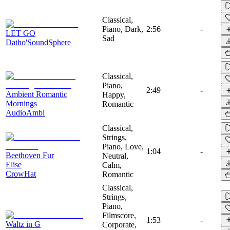
Classical,
Piano, Dark,
2:56
-
LET GO
Sad
Datho'SoundSphere
Classical,
Piano,
2:49
-
Ambient Romantic
Happy,
Mornings
Romantic
AudioAmbi
Classical,
Strings,
Piano, Love,
1:04
-
Beethoven Fur
Neutral,
Elise
Calm,
CrowHat
Romantic
Classical,
Strings,
Piano,
Filmscore,
1:53
-
Waltz in G
Corporate,