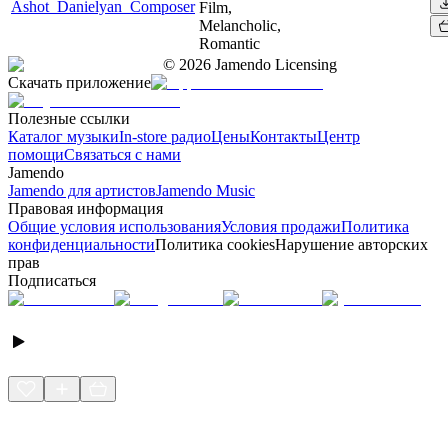
Ashot_Danielyan_Composer
Film,
Melancholic,
Romantic
©
2026
Jamendo Licensing
Скачать приложение
Полезные ссылки
Каталог музыки
In-store радио
Цены
Контакты
Центр
помощи
Связаться с нами
Jamendo
Jamendo для артистов
Jamendo Music
Правовая информация
Общие условия использования
Условия продажи
Политика
конфиденциальности
Политика cookies
Нарушение авторских
прав
Подписаться