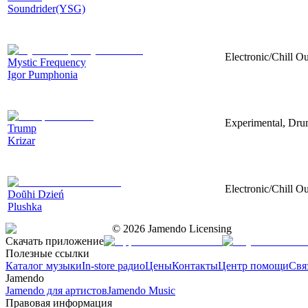
Soundrider(YSG)
Electronic/Chill O
Mystic Frequency
Igor Pumphonia
Experimental, Drum
Trump
Krizar
Electronic/Chill Ou
Doŭhi Dzień
Plushka
©
2026
Jamendo Licensing
Скачать приложение
Полезные ссылки
Каталог музыки
In-store радио
Цены
Контакты
Центр помощи
Свя
Jamendo
Jamendo для артистов
Jamendo Music
Правовая информация