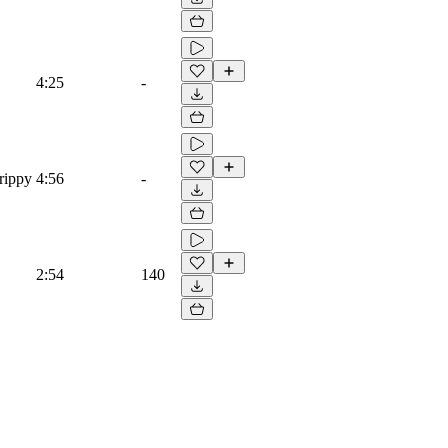
4:25
-
rippy
4:56
-
2:54
140