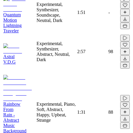
Experimental,
Synthesizer,
1:51
-
Quantum
Soundscape,
Motion
Neutral, Dark
Lightning
Traveler
Experimental,
Synthesizer,
2:57
98
Abstract, Neutral,
Astral
Dark
V.D.G
Rainbow
Experimental, Piano,
From
Soft, Abstract,
1:31
88
Rain -
Happy, Upbeat,
Abstract
Strange
Music
Background