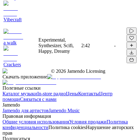
Vibecraft
Experimental,
a walk
Synthesizer, Scifi,
2:42
-
Happy, Dreamy
Crackers
©
2026
Jamendo Licensing
Скачать приложение
Полезные ссылки
Каталог музыки
In-store радио
Цены
Контакты
Центр
помощи
Связаться с нами
Jamendo
Jamendo для артистов
Jamendo Music
Правовая информация
Общие условия использования
Условия продажи
Политика
конфиденциальности
Политика cookies
Нарушение авторских
прав
Подписаться