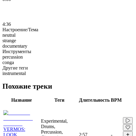
4:36
Настроение/Тема
neutral
strange
documentary
Инструменты
percussion
conga
Другие теги
instrumental
Похожие треки
Название
Теги
Длительность
BPM
Experimental,
Drums,
VERMOS:
Percussion,
LOOK
2:57
-