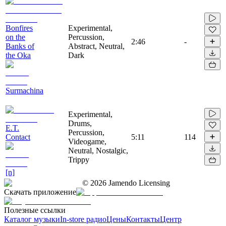
Bonfires
Experimental,
on the
Percussion,
2:46
-
Banks of
Abstract, Neutral,
the Oka
Dark
Surmachina
Experimental,
Drums,
E.T.
Percussion,
Contact
5:11
114
Videogame,
Neutral, Nostalgic,
Trippy
[n]
©
2026
Jamendo Licensing
Скачать приложение
Полезные ссылки
Каталог музыки
In-store радио
Цены
Контакты
Центр