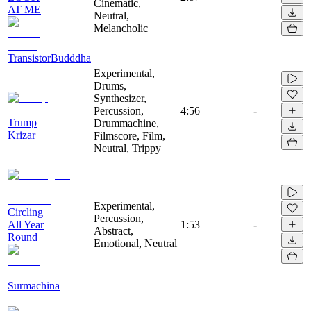
Cinematic,
AT ME
Neutral,
Melancholic
TransistorBudddha
Experimental,
Drums,
Synthesizer,
Percussion,
4:56
-
Trump
Drummachine,
Krizar
Filmscore, Film,
Neutral, Trippy
Experimental,
Circling
Percussion,
All Year
1:53
-
Abstract,
Round
Emotional, Neutral
Surmachina