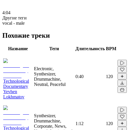
4:04
Другие теги
vocal - male
Похожие треки
Название
Теги
Длительность
BPM
Electronic,
Synthesizer,
0:40
120
Drummachine,
Technological
Neutral, Peaceful
Documentary
Yevhen
Lokhmatov
Synthesizer,
Drummachine,
1:12
120
Corporate, News,
Technological