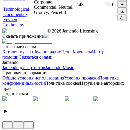
Corporate,
2:48
120
Commercial, Neutral,
Technological
Groovy, Peaceful
Documentary
Yevhen
Lokhmatov
©
2026
Jamendo Licensing
Скачать приложение
Полезные ссылки
Каталог музыки
In-store радио
Цены
Контакты
Центр
помощи
Связаться с нами
Jamendo
Jamendo для артистов
Jamendo Music
Правовая информация
Общие условия использования
Условия продажи
Политика
конфиденциальности
Политика cookies
Нарушение авторских
прав
Подписаться