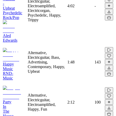
Electricguitar,
-
Electroamplified,
4:02
-
Upbeat
Electricorgan,
Psychedelic
Psychedelic, Happy,
Rock/Pop
Trippy
Aled
Edwards
Alternative,
Electricguitar, Bass,
Advertising,
1:48
143
Happy
Contemporary, Happy,
Music
Upbeat
RND-
Music
Alternative,
Electricguitar,
Party
2:12
100
Electroamplified,
In
Happy, Fun
The
House