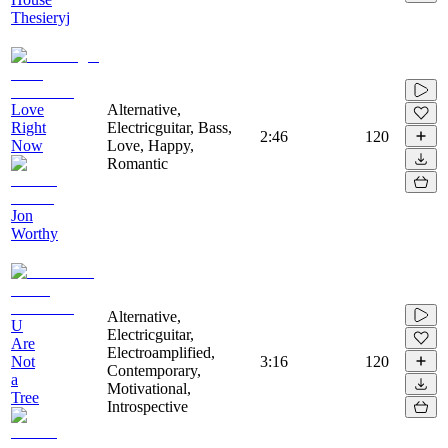
Thesieryj
Love
Alternative,
Right
Electricguitar, Bass,
2:46
120
Now
Love, Happy,
Romantic
Jon
Worthy
Alternative,
U
Electricguitar,
Are
Electroamplified,
Not
3:16
120
Contemporary,
a
Motivational,
Tree
Introspective