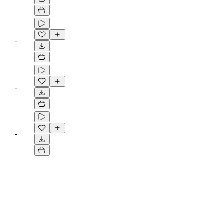
-
-
-