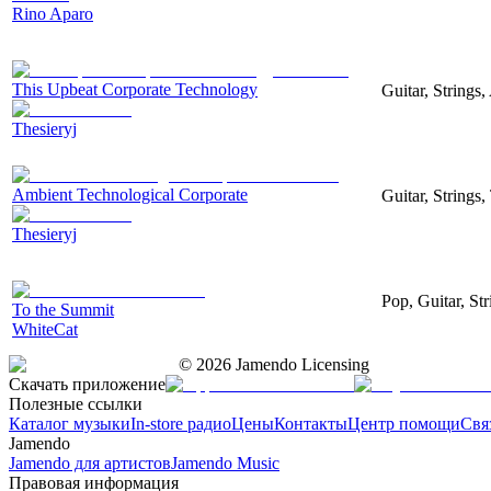
Rino Aparo
This Upbeat Corporate Technology
Guitar, Strings
Thesieryj
Ambient Technological Corporate
Guitar, Strings
Thesieryj
Pop, Guitar, St
To the Summit
WhiteCat
©
2026
Jamendo Licensing
Скачать приложение
Полезные ссылки
Каталог музыки
In-store радио
Цены
Контакты
Центр помощи
Свя
Jamendo
Jamendo для артистов
Jamendo Music
Правовая информация