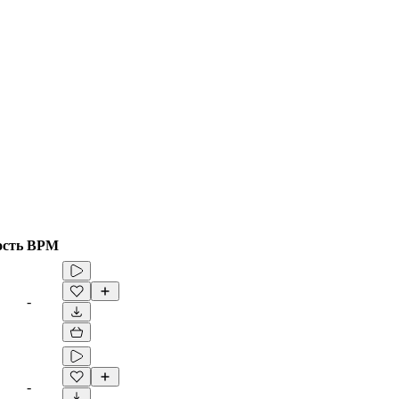
ость
BPM
-
-