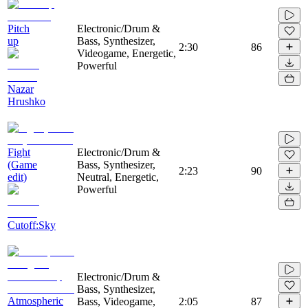
Pitch
Electronic/Drum &
up
Bass, Synthesizer,
2:30
86
Videogame, Energetic,
Powerful
Nazar
Hrushko
Fight
Electronic/Drum &
(Game
Bass, Synthesizer,
2:23
90
edit)
Neutral, Energetic,
Powerful
Cutoff:Sky
Electronic/Drum &
Bass, Synthesizer,
Atmospheric
Bass, Videogame,
2:05
87